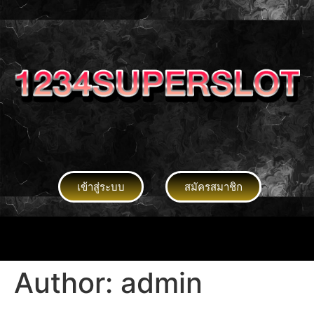
เข้าสู่ระบบ
สมัครสมาชิก
Author:
admin